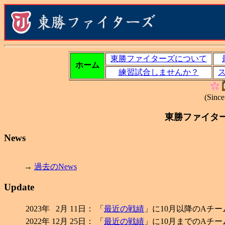
東勝ファイターズについて
ホーム
練習試合しませんか？
(Sinc
東勝ファイタ
News
→
過去のNews
Update
2023年
2月
11日：
「
最近の戦績
」に10月以降のAチ
2022年
12月
25日：
「
最近の戦績
」に10月までのAチ